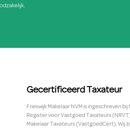
odzakelijk.
Gecertificeerd Taxateur
Frieswijk Makelaar NVM is ingeschreven bi
Register voor Vastgoed Taxateurs (NRVT)
Makelaar Taxateurs (VastgoedCert). Wij z