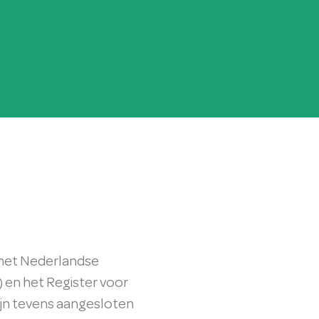
j het Nederlandse
 en het Register voor
ijn tevens aangesloten