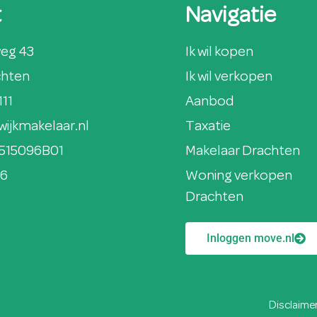
t
Navigatie
eg 43
Ik wil kopen
chten
Ik wil verkopen
111
Aanbod
wijkmakelaar.nl
Taxatie
515096B01
Makelaar Drachten
86
Woning verkopen
Drachten
Inloggen move.nl
Disclaime